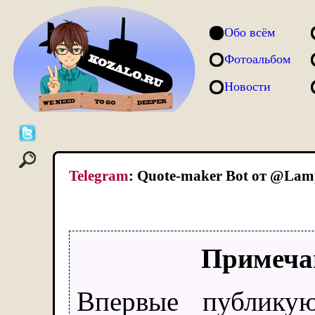
Обо всём
Фотоальбом
Новости
Telegram
: Quote-maker Bot от @Lamp
Примеча
Впервые публикую