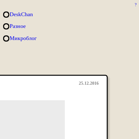
?
DeskChan
Разное
Микроблог
25.12.2016