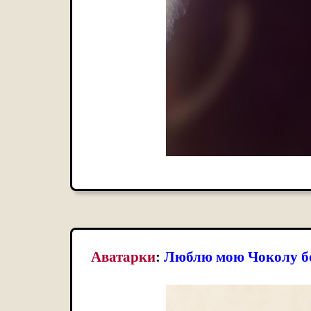
Аватарки
:
Люблю мою Чоколу б