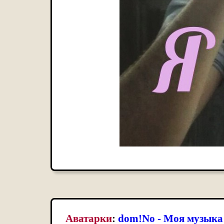
Аватарки
:
dom!No - Моя музыка